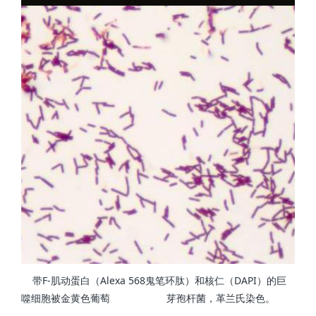
带F-肌动蛋白（Alexa 568鬼笔环肽）和核仁（DAPI）的巨
噬细胞被金黄色葡萄 芽孢杆菌，革兰氏染色。