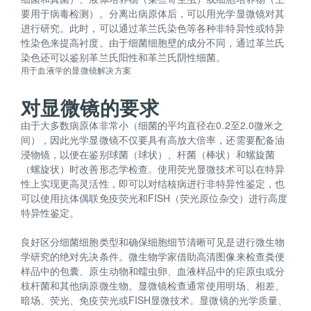
要用于病毒检测）。分离出病原体后，可以用光学显微镜对其
进行研究。此时，可以通过革兰氏染色等各种非特异性或特异
性染色来提高衬度。由于细菌细胞壁的成分不同，通过革兰氏
染色还可以鉴别革兰氏阳性和革兰氏阴性细菌。
用于血液学的显微镜解决方案
对显微镜的要求
由于大多数病原体非常小（细菌的平均直径在0.2至2.0微米之
间），因此光学显微镜不仅要具有高放大倍率，还需要配备油
浸物镜，以便在鉴别球菌（球状）、杆菌（棒状）和螺旋菌
（螺旋状）时改善形态学检查。使用荧光显微技术可以在特异
性上实现更高灵活性，即可以对结核病进行非特异性鉴定，也
可以使用抗体偶联免疫荧光和FISH（荧光原位杂交）进行高度
特异性鉴定。
良好区分细菌细胞类型和确保细胞细节清晰可见是进行微生物
学研究的绝对先决条件。微生物学家借助高清图像来检查粪便
样品中的包囊、原生动物和蠕虫卵、血液样品中的疟原虫或分
枝杆菌和其他病原微生物。显微镜检查通常使用明场、相差、
暗场、荧光、免疫荧光或FISH显微技术。显微镜的光学质量、