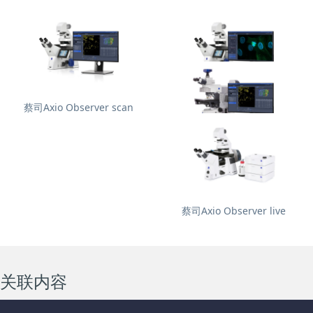
蔡司Axio Observer scan
蔡司Axio Observer section
蔡司Axio Imager scan
蔡司Axio Observer live
关联内容