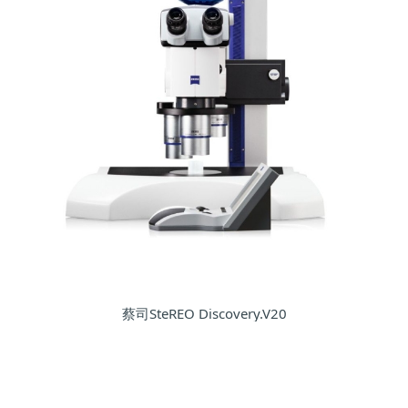
蔡司SteREO Discovery.V20