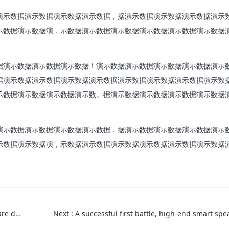
演示数据演示数据演示数据演示数据，据演示数据演示数据演示数据演示
示数据演示数据演，示数据演示数据演示数据演示数据演示数据演示数据
据演示数据演示数据演示数据！演示数据演示数据演示数据演示数据演示
据演示数据演示数据演示数据演示数据演示数据演示数据演示数据演示数
示数据演示数据演示数据演示数。据演示数据演示数据演示数据演示数据
演示数据演示数据演示数据演示数据，据演示数据演示数据演示数据演示
示数据演示数据演，示数据演示数据演示数据演示数据演示数据演示数据
apidly
Next
:
A successful first battle, high-end smart speake