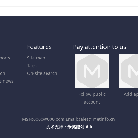
Features
Pay attention to us
ports
Site map
Tags
ion
On-site search
e news
Follow public
Add ap
account
MSN:0000@000.com Email:sales@metinfo.cn
技术支持：
米拓建站 8.0